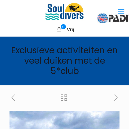
0
Vrij
Exclusieve activiteiten en
veel duiken met de
5*club