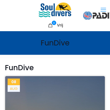
0
Vrij
FunDive
FunDive
08
AUG