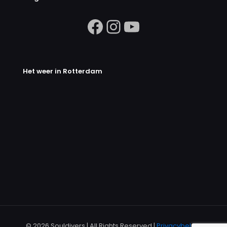
https://www.facebook.com/search/
Instagram
https://ww
Het weer in Rotterdam
© 2026 Souldivers | All Rights Reserved |
Privacybeleid