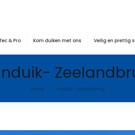
Tec & Pro
Kom duiken met ons
Veilig en prettig 
unduik- Zeelandbr
Home
Funduik- Zeelandbrug