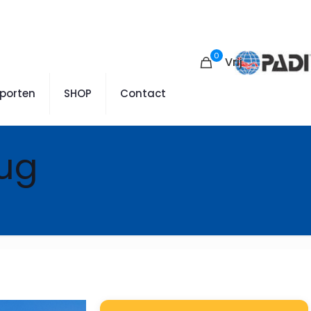
0
Vrij
sporten
SHOP
Contact
ug