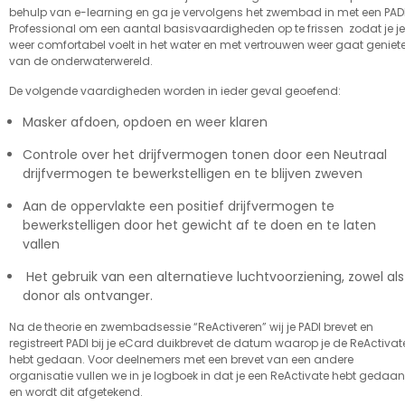
behulp van e-learning en ga je vervolgens het zwembad in met een PAD
Professional om een aantal basisvaardigheden op te frissen zodat je je
weer comfortabel voelt in het water en met vertrouwen weer gaat geniet
van de onderwaterwereld.
De volgende vaardigheden worden in ieder geval geoefend:
Masker afdoen, opdoen en weer klaren
Controle over het drijfvermogen tonen door een Neutraal
drijfvermogen te bewerkstelligen en te blijven zweven
Aan de oppervlakte een positief drijfvermogen te
bewerkstelligen door het gewicht af te doen en te laten
vallen
Het gebruik van een alternatieve luchtvoorziening, zowel als
donor als ontvanger.
Na de theorie en zwembadsessie “ReActiveren” wij je PADI brevet en
registreert PADI bij je eCard duikbrevet de datum waarop je de ReActivat
hebt gedaan. Voor deelnemers met een brevet van een andere
organisatie vullen we in je logboek in dat je een ReActivate hebt gedaan
en wordt dit afgetekend.