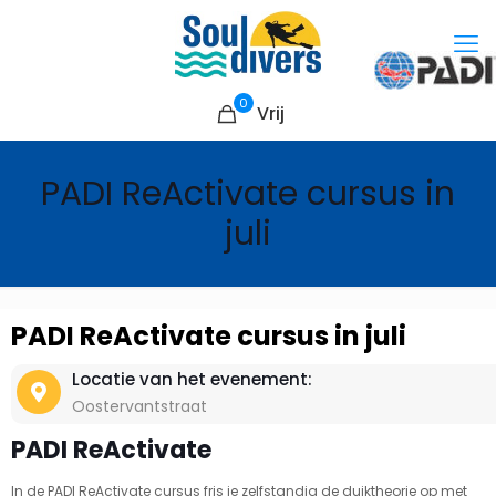
0
Vrij
PADI ReActivate cursus in
juli
PADI ReActivate cursus in juli
Locatie van het evenement:
Oostervantstraat
PADI ReActivate
In de PADI ReActivate cursus fris je zelfstandig de duiktheorie op met