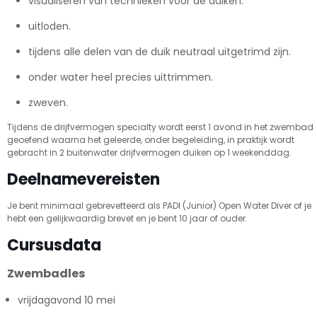
visualiseren van technieken vóór de duiken.
uitloden.
tijdens alle delen van de duik neutraal uitgetrimd zijn.
onder water heel precies uittrimmen.
zweven.
Tijdens de drijfvermogen specialty wordt eerst 1 avond in het zwembad
geoefend waarna het geleerde, onder begeleiding, in praktijk wordt
gebracht in 2 buitenwater drijfvermogen duiken op 1 weekenddag.
Deelnamevereisten
Je bent minimaal gebrevetteerd als PADI (Junior) Open Water Diver of je
hebt een gelijkwaardig brevet en je bent 10 jaar of ouder.
Cursusdata
Zwembadles
vrijdagavond 10 mei