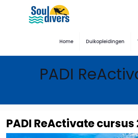
Home
Duikopleidingen
PADI ReActiv
PADI ReActivate cursus