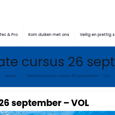
Tec & Pro
Kom duiken met ons
Veilig en prettig 
ate cursus 26 se
Home
PADI ReActivate cursus 26 september – VOL
 26 september – VOL