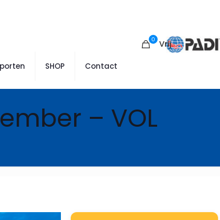
0
Vrij
sporten
SHOP
Contact
ptember – VOL