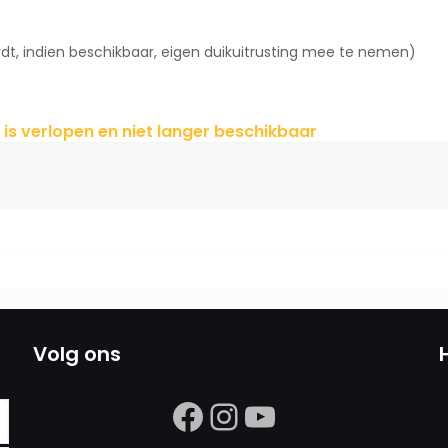
t, indien beschikbaar, eigen duikuitrusting mee te nemen)
 is verlopen en niet langer beschikbaar
Volg ons
https://www.facebook.com/search/
Instagram
https://ww