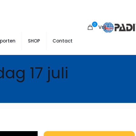
0
Vrij
sporten
SHOP
Contact
ag 17 juli