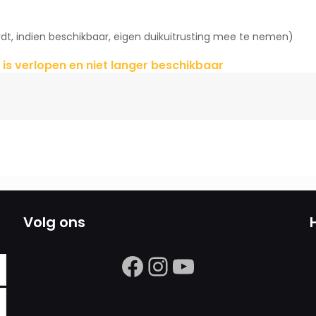
t, indien beschikbaar, eigen duikuitrusting mee te nemen)
 is verlopen en niet langer beschikbaar
Volg ons
https://www.facebook.com/search/
Instagram
https://ww