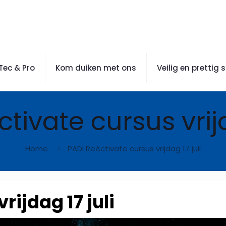
Tec & Pro
Kom duiken met ons
Veilig en prettig 
tivate cursus vrijd
Home
PADI ReActivate cursus vrijdag 17 juli
rijdag 17 juli