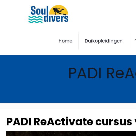
Home
Duikopleidingen
PADI ReAc
PADI ReActivate cursus v