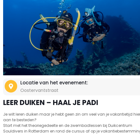
Locatie van het evenement:
Oostervantstraat
LEER DUIKEN – HAAL JE PADI
Je wilt leren duiken maar je hebt geen zin om veel van je vakantietijd hie
aan te besteden?
Start met het theoriegedeelte en de zwembadlessen bij Duikcentrum
Souldivers in Rotterdam en rond de cursus af op je vakantiebestemmin