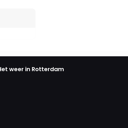
Het weer in Rotterdam
top?q=souldivers%20duikcentrum
w.youtube.com/@souldiv