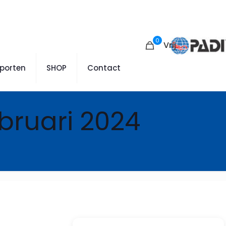
0
Vrij
sporten
SHOP
Contact
ebruari 2024