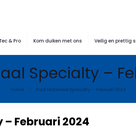
Tec & Pro
Kom duiken met ons
Veilig en prettig 
aal Specialty – F
Home
Padi Materiaal Specialty – Februari 2024
y – Februari 2024