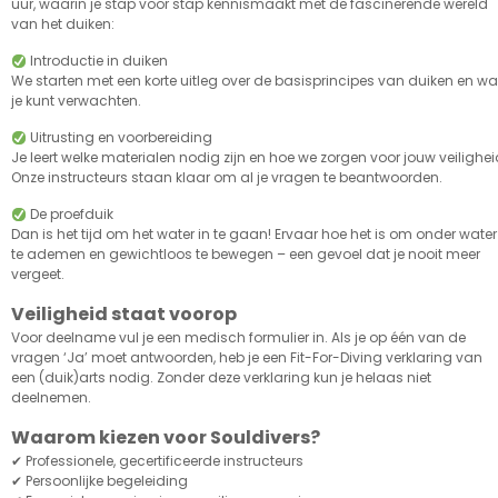
uur, waarin je stap voor stap kennismaakt met de fascinerende wereld
van het duiken:
Introductie in duiken
We starten met een korte uitleg over de basisprincipes van duiken en wa
je kunt verwachten.
Uitrusting en voorbereiding
Je leert welke materialen nodig zijn en hoe we zorgen voor jouw veilighei
Onze instructeurs staan klaar om al je vragen te beantwoorden.
De proefduik
Dan is het tijd om het water in te gaan! Ervaar hoe het is om onder water
te ademen en gewichtloos te bewegen – een gevoel dat je nooit meer
vergeet.
Veiligheid staat voorop
Voor deelname vul je een medisch formulier in. Als je op één van de
vragen ‘Ja’ moet antwoorden, heb je een Fit-For-Diving verklaring van
een (duik)arts nodig. Zonder deze verklaring kun je helaas niet
deelnemen.
Waarom kiezen voor Souldivers?
✔ Professionele, gecertificeerde instructeurs
✔ Persoonlijke begeleiding