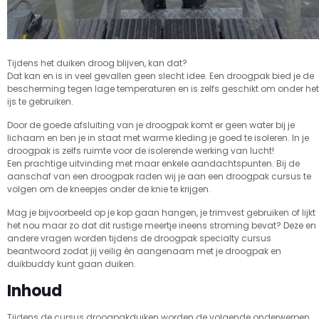
Tijdens het duiken droog blijven, kan dat?
Dat kan en is in veel gevallen geen slecht idee. Een droogpak bied je de
bescherming tegen lage temperaturen en is zelfs geschikt om onder het
ijs te gebruiken.
Door de goede afsluiting van je droogpak komt er geen water bij je
lichaam en ben je in staat met warme kleding je goed te isoleren. In je
droogpak is zelfs ruimte voor de isolerende werking van lucht!
Een prachtige uitvinding met maar enkele aandachtspunten. Bij de
aanschaf van een droogpak raden wij je aan een droogpak cursus te
volgen om de kneepjes onder de knie te krijgen.
Mag je bijvoorbeeld op je kop gaan hangen, je trimvest gebruiken of lijkt
het nou maar zo dat dit rustige meertje ineens stroming bevat? Deze en
andere vragen worden tijdens de droogpak specialty cursus
beantwoord zodat jij veilig èn aangenaam met je droogpak en
duikbuddy kunt gaan duiken.
Inhoud
Tijdens de cursus droogpakduiken worden de volgende onderwerpen