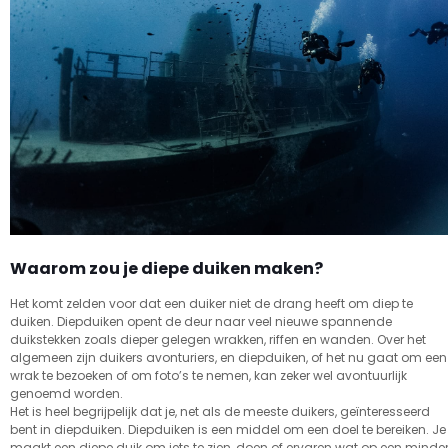
Waarom zou je diepe duiken maken?
Het komt zelden voor dat een duiker niet de drang heeft om diep te
duiken. Diepduiken opent de deur naar veel nieuwe spannende
duikstekken zoals dieper gelegen wrakken, riffen en wanden. Over het
algemeen zijn duikers avonturiers, en diepduiken, of het nu gaat om een
wrak te bezoeken of om foto’s te nemen, kan zeker wel avontuurlijk
genoemd worden.
Het is heel begrijpelijk dat je, net als de meeste duikers, geïnteresseerd
bent in diepduiken. Diepduiken is een middel om een doel te bereiken. Je
maakt een diepe duik om iets te zien, doen of ervaren wat op een minde