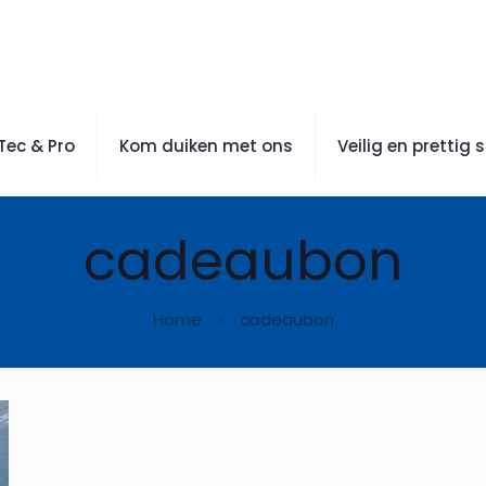
Tec & Pro
Kom duiken met ons
Veilig en prettig 
cadeaubon
Home
cadeaubon