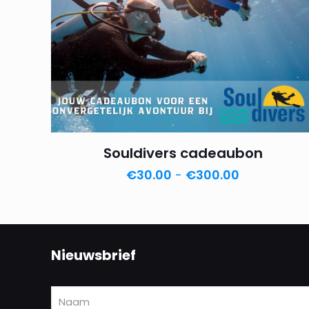
Souldivers cadeaubon
Prijsklasse:
€
30.00
-
€
300.00
€30.00
tot
€300.00
Nieuwsbrief